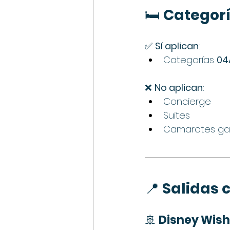
🛏️ 
Categorí
✅ 
Sí aplican
:
Categorías 
04
❌ 
No aplican
:
Concierge
Suites
Camarotes gar
📍 
Salidas 
🚢 
Disney Wish