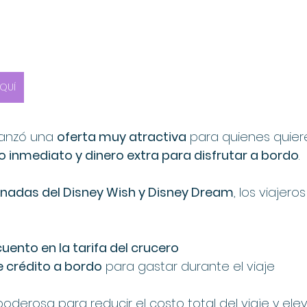
QUÍ
lanzó una 
oferta muy atractiva
 para quienes quie
o inmediato y dinero extra para disfrutar a bordo
.
onadas del Disney Wish y Disney Dream
, los viajer
uento en la tarifa del crucero
 crédito a bordo
 para gastar durante el viaje
derosa para reducir el costo total del viaje y elev