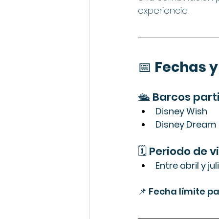
experiencia.
📅 
Fechas y
🛳️ Barcos part
Disney Wish
Disney Dream
🗓️ Periodo de v
Entre abril y ju
📌 Fecha límite p