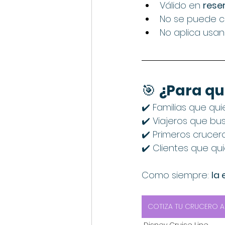
Válido en 
rese
No se puede c
No aplica usa
🎯 
¿Para qui
✔️ Familias que qu
✔️ Viajeros que bus
✔️ Primeros crucer
✔️ Clientes que qu
Como siempre: 
la 
COTIZA TU CRUCERO A