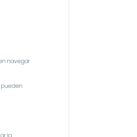
ren navegar 
os pueden 
ar la 