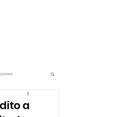
Iniciar sesión
FAQ's
Más
aciones
dito a
Disney Cruise Line