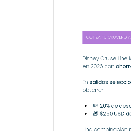
COTIZA TU CRUCERO A
Disney Cruise Line 
en 2026 con 
ahorr
En 
salidas selecci
obtener:
💸 
20% de desc
🎁 
$250 USD de
Una combinación po