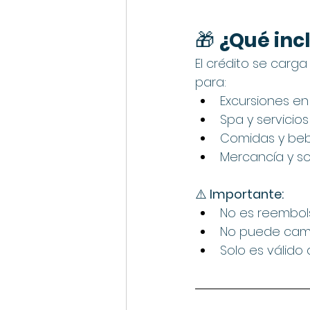
🎁 
¿Qué inc
El crédito se car
para:
Excursiones en
Spa y servicio
Comidas y beb
Mercancía y so
⚠️
 Importante:
No es reembol
No puede camb
Solo es válido