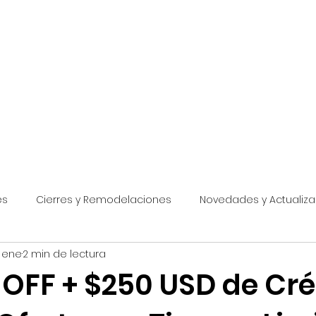
rtificada
eferidos y Socios
Destinos
Pagos
Cursos y Guías
Asesorías
es
Cierres y Remodelaciones
Novedades y Actualiz
 ene
2 min de lectura
Festivales
Promociones Disney World
Disney World
 OFF + $250 USD de Cré
Disneyland
Promociones Universal
Universal Studios