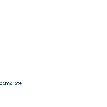
el camarote
.