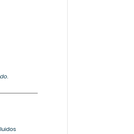
ado.
luidos