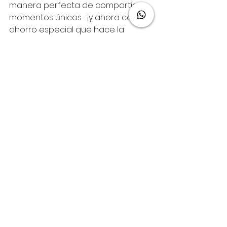
manera perfecta de compartir 
momentos únicos… ¡y ahora con un 
ahorro especial que hace la 
experiencia aún más mágica!
Disney Cruise Line
Ver todo
Entradas recientes