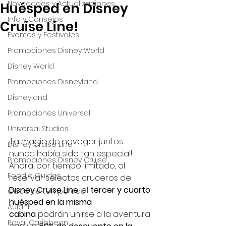
Novedades y Actualizaciones
Huésped en Disney
Info y Consejos
Cruise Line!
Eventos y Festivales
Promociones Disney World
Disney World
Promociones Disneyland
Disneyland
Promociones Universal
Universal Studios
¡La magia de navegar juntos 
Disney Cruise Line
nunca había sido tan especial! 
Promociones Disney Cruise
Ahora, por tiempo limitado, al 
Foodie Guides
reservar selectos cruceros de 
Disney Cruise Line
, el 
tercer y cuarto 
Guías de temporada
huésped en la misma 
Aulani
cabina
 podrán unirse a la aventura 
Royal Caribbean