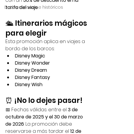
con un 
50% de descuento en la 
tarifa del viaje
.
Datos curiosos e históricos
🛳️ Itinerarios mágicos 
para elegir
Esta promoción aplica en viajes a 
bordo de los barcos:
Disney Magic
Disney Wonder
Disney Dream
Disney Fantasy
Disney Wish
⏰ ¡No lo dejes pasar!
📅 Fechas válidas: entre el 
3 de 
octubre de 2025 y el 30 de marzo 
de 2026
. La promoción debe 
reservarse a más tardar el 
12 de 