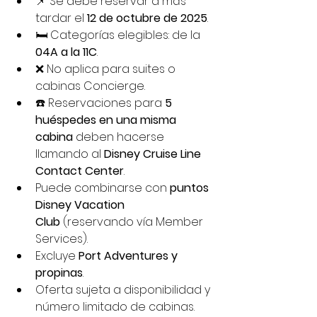
📌 Se debe reservar a más 
tardar el 
12 de octubre de 2025
.
🛏️ Categorías elegibles: de la 
04A a la 11C
.
❌ No aplica para suites o 
cabinas Concierge.
☎️ Reservaciones para 
5 
huéspedes en una misma 
cabina
 deben hacerse 
llamando al 
Disney Cruise Line 
Contact Center
.
Puede combinarse con 
puntos 
Disney Vacation 
Club
 (reservando vía Member 
Services).
Excluye 
Port Adventures y 
propinas
.
Oferta sujeta a disponibilidad y 
número limitado de cabinas.