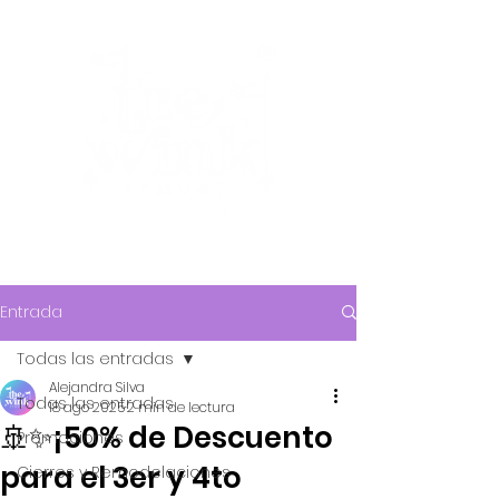
Entrada
Todas las entradas
Alejandra Silva
Todas las entradas
18 ago 2025
2 min de lectura
🚢✨¡50% de Descuento
Promociones
para el 3er y 4to
Cierres y Remodelaciones