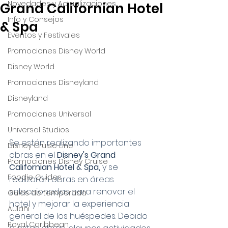
Novedades y Actualizaciones
Grand Californian Hotel
Info y Consejos
& Spa
Eventos y Festivales
Promociones Disney World
Disney World
Promociones Disneyland
Disneyland
Promociones Universal
Universal Studios
Se están realizando importantes 
Disney Cruise Line
obras en el 
Disney's Grand 
Promociones Disney Cruise
Californian Hotel & Spa,
 y se 
Foodie Guides
realizarán obras en áreas 
seleccionadas para renovar el 
Guías de temporada
hotel y mejorar la experiencia 
Aulani
general de los huéspedes. Debido 
Royal Caribbean