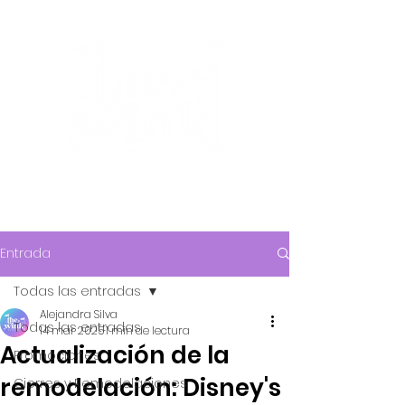
Entrada
Todas las entradas
Alejandra Silva
Todas las entradas
14 mar 2025
1 min de lectura
Actualización de la
Promociones
remodelación: Disney's
Cierres y Remodelaciones