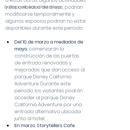
a estas obras, algunas actividades 
y disponibilidad de áreas, podrían 
Datos curiosos e históricos
modificarse temporalmente y 
algunos espacios podrían no estar 
disponibles durante este periodo:
Del 10 de marzo a mediados de 
mayo
, comenzarán la 
construcción de las puertas 
de entrada renovadas y 
mejoradas que dan acceso al 
parque Disney California 
Adventure. Durante este 
periodo, los visitantes podrán 
acceder al parque Disney 
California Adventure por una 
entrada alternativa ubicada 
junto al hotel.
En marzo
, 
Storytellers Cafe 