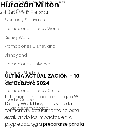
Novedades y Actualizaciones
Huracán Milton
Info y Consejos
Actualizado:
10 oct 2024
Eventos y Festivales
Promociones Disney World
Disney World
Promociones Disneyland
Disneyland
Promociones Universal
Universal Studios
ÚLTIMA ACTUALIZACIÓN  - 10 
Disney Cruise Line
de Octubre 2024
Promociones Disney Cruise
Estamos agradecidos de que Walt 
Foodie Guides
Disney World haya resistido la 
Guías de temporada
tormenta y actualmente se está 
evaluando los impactos en la 
Aulani
propiedad para 
prepararse para la 
Royal Caribbean