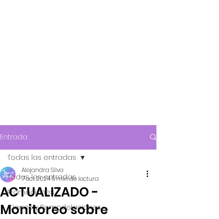
Entrada
Todas las entradas
Alejandra Silva
Todas las entradas
7 oct 2024
6 min de lectura
ACTUALIZADO -
Promociones
Monitoreo sobre
Cierres y Remodelaciones