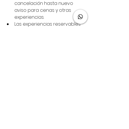
cancelación hasta nuevo 
aviso para cenas y otras 
experiencias.
Las experiencias reservables 
prepagas se reembolsarán 
automáticamente en un plazo 
de 7 a 10 días hábiles.
Política de cancelación de Disney 
Resort y de sólo habitación para 
reservas realizadas directamente 
con Disney Destinations, LLC o The 
Walt Disney Travel Company:
Debido a los posibles impactos 
climáticos en los planes de 
viaje de los huéspedes, los 
cargos por cambio y 
cancelación impuestos por 