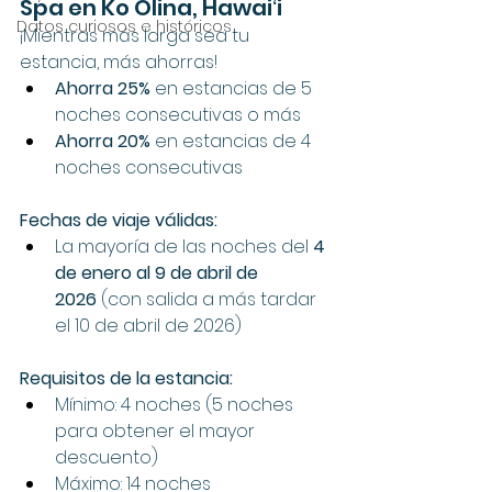
Spa en Ko Olina, Hawaiʻi
Datos curiosos e históricos
¡Mientras más larga sea tu 
estancia, más ahorras!
Ahorra 25%
 en estancias de 5 
noches consecutivas o más
Ahorra 20%
 en estancias de 4 
noches consecutivas
Fechas de viaje válidas:
La mayoría de las noches del 
4 
de enero al 9 de abril de 
2026
 (con salida a más tardar 
el 10 de abril de 2026)
Requisitos de la estancia:
Mínimo: 4 noches (5 noches 
para obtener el mayor 
descuento)
Máximo: 14 noches