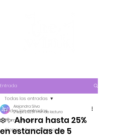
Entrada
Todas las entradas
Alejandra Silva
Todas las entradas
2 sept 2025
1 min de lectura
❄️✨ Ahorra hasta 25%
Promociones
en estancias de 5
Cierres y Remodelaciones