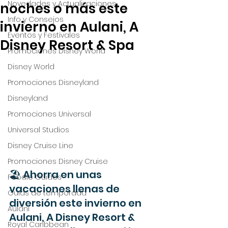
Novedades y Actualizaciones
noches o más este
Info y Consejos
invierno en Aulani, A
Eventos y Festivales
Disney Resort & Spa
Promociones Disney World
Disney World
Promociones Disneyland
Disneyland
Promociones Universal
Universal Studios
Disney Cruise Line
Promociones Disney Cruise
🏖️ Ahorra en unas 
Foodie Guides
vacaciones llenas de 
Guías de temporada
diversión este invierno en 
Aulani
Aulani, A Disney Resort & 
Royal Caribbean