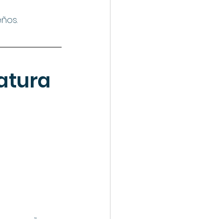
ños.
atura 