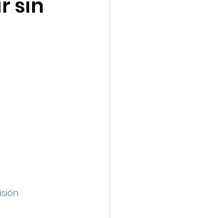
r sin
oyal Caribbean
sión 