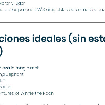
lorar y jugar
no de los parques MÁS amigables para niños peque
ciones ideales (sin est
)
eza la magia real:
ng Elephant
ld”
rousel
ntures of Winnie the Pooh