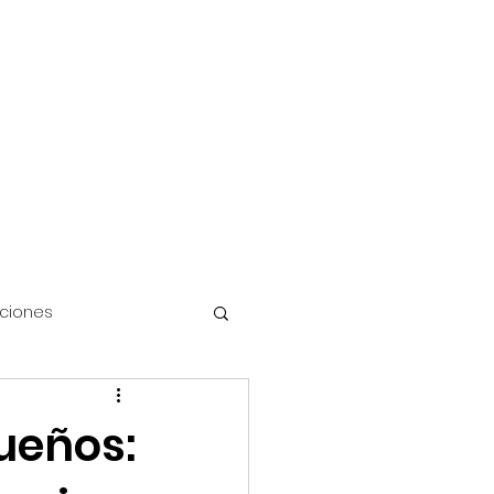
Iniciar sesión
FAQ's
Más
aciones
ueños:
Disney Cruise Line