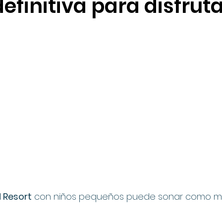
definitiva para disfruta
Foodie Guides
Guías de temporada
Aulani
R
 Resort
 con niños pequeños puede sonar como mi