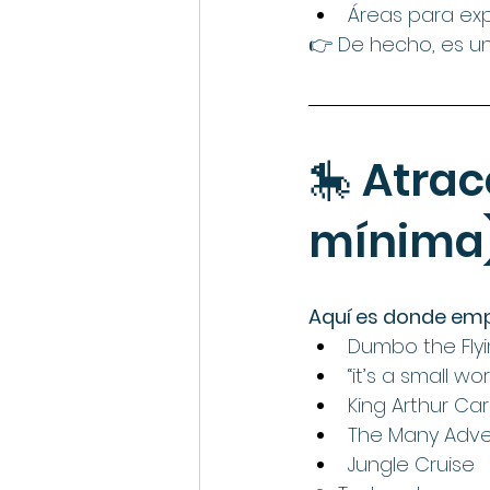
Áreas para exp
👉 De hecho, es u
🎠 Atrac
mínima
Aquí es donde empi
Dumbo the Flyi
“it’s a small wor
King Arthur Car
The Many Adve
Jungle Cruise