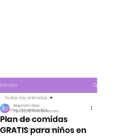
Entrada
Todas las entradas
Alejandra Silva
Todas las entradas
7 jul 2025
1 min de lectura
Plan de comidas
Promociones
GRATIS para niños en
Cierres y Remodelaciones