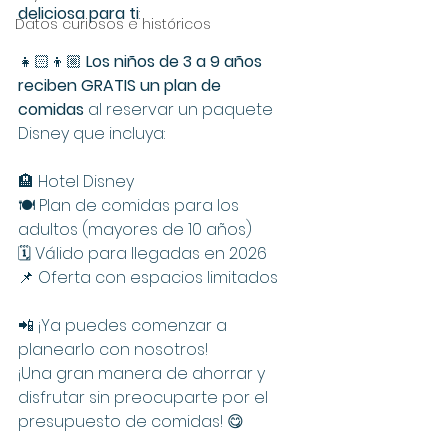
deliciosa para ti
:
Datos curiosos e históricos
👧🏻👦🏼 
Los niños de 3 a 9 años 
reciben GRATIS un plan de 
comidas
 al reservar un paquete 
Disney que incluya:
🏨 Hotel Disney
🍽 Plan de comidas para los 
adultos (mayores de 10 años)
🗓️ Válido para llegadas en 2026
📌 Oferta con espacios limitados
📲 ¡Ya puedes comenzar a 
planearlo con nosotros!
¡Una gran manera de ahorrar y 
disfrutar sin preocuparte por el 
presupuesto de comidas! 😋