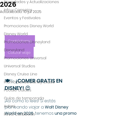
Novedades y Actualizaciones
2026
Info y Consejos
Actualizado:
10 jul 2025
Eventos y Festivales
Promociones Disney World
Disney World
Contáctame
Promociones Disneyland
Disneyland
Cotizar viaje
Promociones Universal
Universal Studios
Disney Cruise Line
🍽✨ ¡COMER GRATIS EN 
Promociones Disney Cruise
DISNEY! 😍
Foodie Guides
Guías de temporada
¡Así como lo lees! Si estás 
Aulani
planeando viajar a 
Walt Disney 
World en 2026
, tenemos 
una promo 
Royal Caribbean