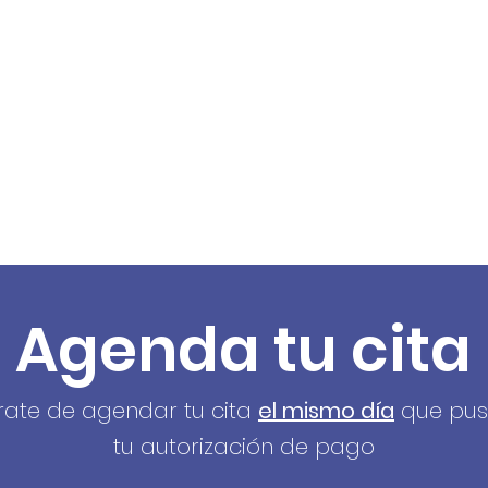
rtificada
eferidos y Socios
Destinos
Pagos
Cursos y Guías
Asesorías
Agenda tu cita
rate de agendar tu cita
el mismo día
que pusi
tu autorización de pago