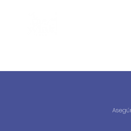
Yo soy Ale tu Agente Ce
The Wink Travel
Inicio
Cotizar mi viaje
Testimonios
Beneficios
R
Asegú