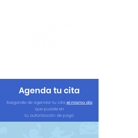
Agenda tu cita
Asegúrate de agendar tu cita
el mismo día
que pusiste en
tu autorización de pago