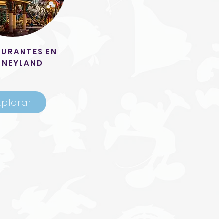
AURANTES EN
SNEYLAND
xplorar