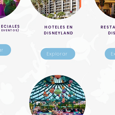
PECIALES
HOTELES EN
REST
 EVENTOS)
DISNEYLAND
DI
ar
Explorar
E