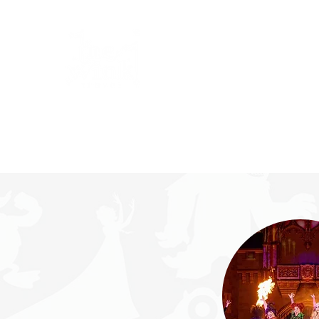
Yo soy Ale tu Agente Ce
The Wink Travel
Inicio
Cotizar mi viaje
Testimonios
Beneficios
R