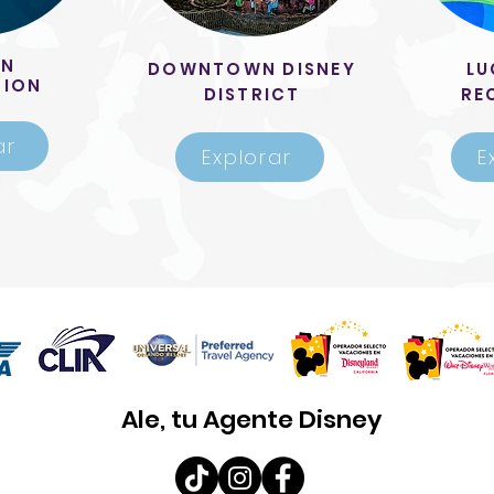
WN
DOWNTOWN DISNEY
LU
TION
DISTRICT
RE
ar
Explorar
E
Ale, tu Agente Disney