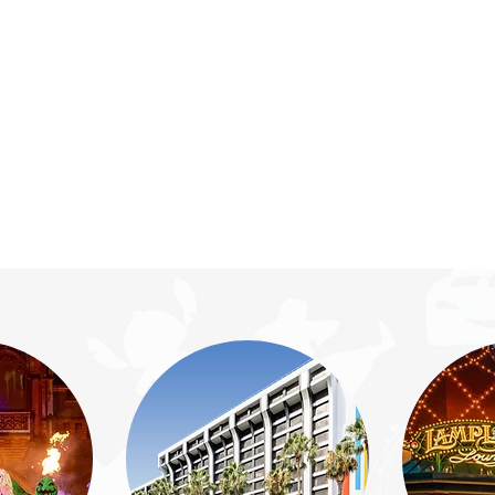
rtificada
eferidos y Socios
Destinos
Pagos
Cursos y Guías
Asesorías