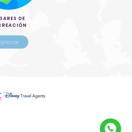
GARES DE
CREACIÓN
xplorar