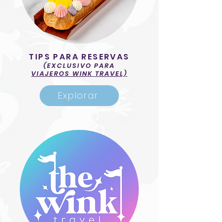
TIPS PARA RESERVAS
(EXCLUSIVO PARA
VIAJEROS WINK TRAVEL)
Explorar