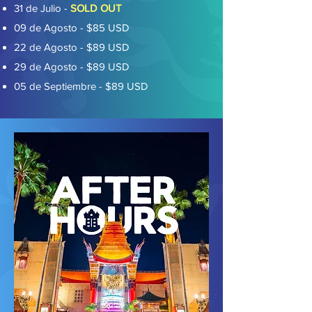
31 de Julio -
SOLD OUT
09 de Agosto -
$85 USD
22 de Agosto -
$89 USD
29 de Agosto -
$89 USD
05 de Septiembre -
$89 USD