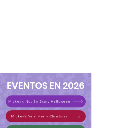
EVENTOS EN 2026
Mickey’s Not-So-Scary Halloween
Mickey’s Very Merry Christmas