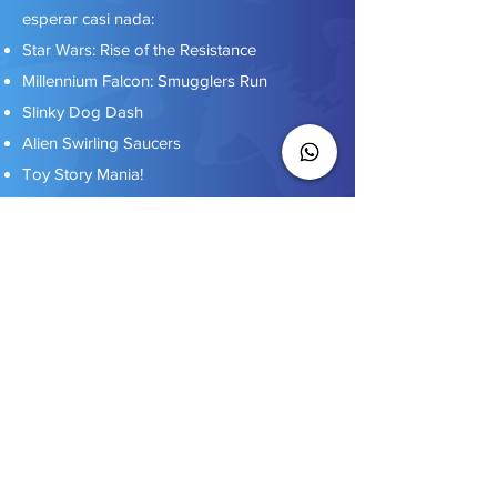
esperar casi nada:
Star Wars: Rise of the Resistance
Millennium Falcon: Smugglers Run
Slinky Dog Dash
Alien Swirling Saucers
Toy Story Mania!
The Twilight Zone Tower of Terror
Mickey & Minnie’s Runaway Railway
(Atracciones sujetas a cambio)
🌙
Un Hollywood Studios casi vacío y solo
para ti
ESTOS PRECIOS NO INCLUYEN TAX
*Las fechas marcadas como
disponibles pueden agotarse sin previo
aviso.