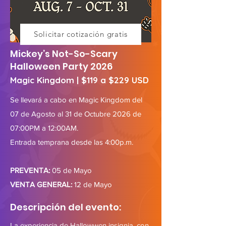
Solicitar cotización gratis
Mickey’s Not-So-Scary
Halloween Party 2026
Magic Kingdom | $119 a $229 USD
Se llevará a cabo en Magic Kingdom del
07 de Agosto al 31 de Octubre 2026 de
07:00PM a 12:00AM.
Entrada temprana desde las 4:00p.m.
PREVENTA:
05 de Mayo
VENTA GENERAL:
12 de Mayo
Descripción del evento:
La experiencia de Hallowwen insignia, con