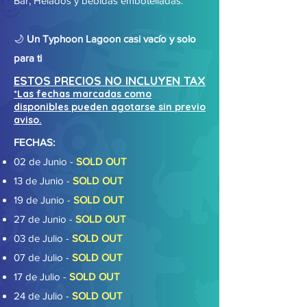
Bar, Helados y bebidas embotelladas.
🌙
Un Typhoon Lagoon casi vacío y solo
para ti
ESTOS PRECIOS NO INCLUYEN TAX
*Las fechas marcadas como
disponibles pueden agotarse sin previo
aviso.
FECHAS:
02 de Junio -
SOLD OUT
13 de Junio -
SOLD OUT
19 de Junio -
SOLD OUT
27 de Junio -
SOLD OUT
03 de Julio -
SOLD OUT
07 de Julio -
SOLD OUT
17 de Julio -
SOLD OUT
24 de Julio -
SOLD OUT