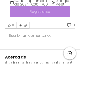
24 de septiembre 
Google 
de 2024, 16:00–17:00
Meet
Registrarse
0
0
Escribir un comentario...
Acerca de
¡Te damos la bienvenida al grupo!
Puedes conectarte con otro
...
Leer más