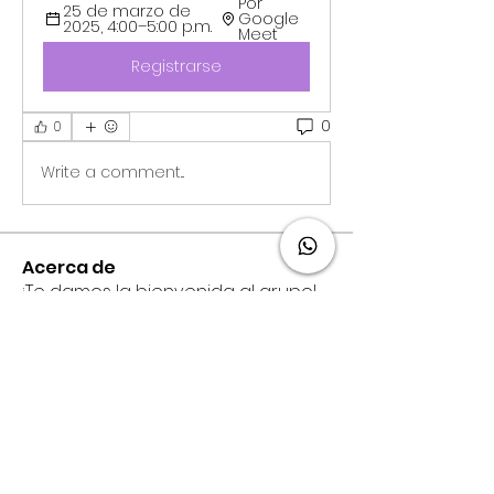
Por 
25 de marzo de 
Google 
2025, 4:00–5:00 p.m.
Meet 
Registrarse
0
0
Write a comment...
Acerca de
¡Te damos la bienvenida al grupo!
Puedes conectarte con otro
...
Leer más