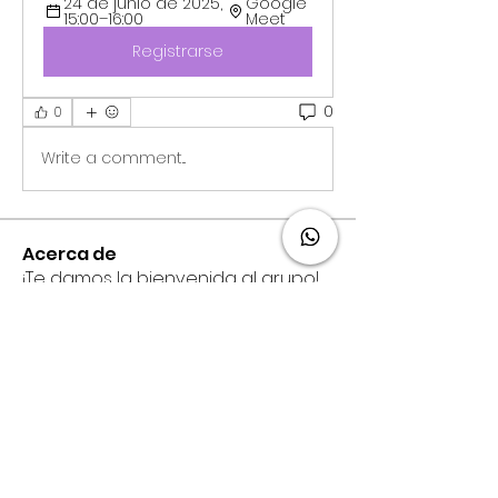
24 de junio de 2025, 
Google 
15:00–16:00
Meet
Registrarse
0
0
Write a comment...
Acerca de
¡Te damos la bienvenida al grupo!
Puedes conectarte con otro
...
Leer más