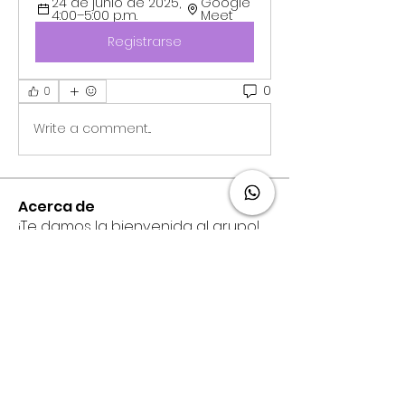
24 de junio de 2025, 
Google 
4:00–5:00 p.m.
Meet 
Registrarse
0
0
Write a comment...
Acerca de
¡Te damos la bienvenida al grupo!
Puedes conectarte con otro
...
Leer más