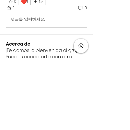
❤️
0
1
1
0
댓글을 입력하세요.
Acerca de
¡Te damos la bienvenida al grupo!
Puedes conectarte con otro
...
Leer más
Ale, tu Agente Disney