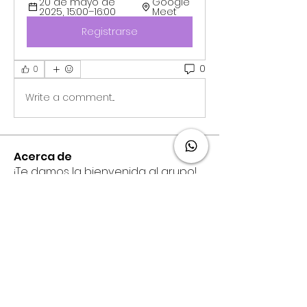
20 de mayo de 
Google 
2025, 15:00–16:00
Meet
Registrarse
0
0
Write a comment...
Acerca de
¡Te damos la bienvenida al grupo!
Puedes conectarte con otro
...
Leer más