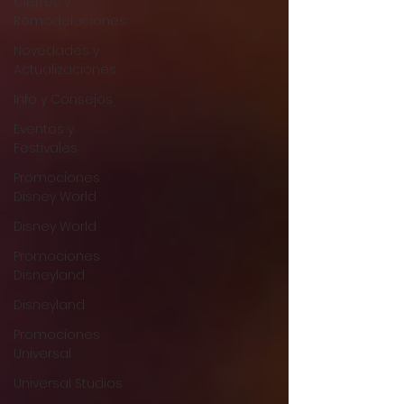
Cierres y
Remodelaciones
Novedades y
Actualizaciones
Info y Consejos
Eventos y
Festivales
Promociones
Disney World
Disney World
Promociones
Disneyland
Disneyland
Promociones
Universal
Universal Studios