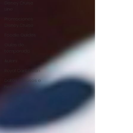
Disney Cruise
Line
Promociones
Disney Cruise
Foodie Guides
Guías de
temporada
Aulani
Royal Caribbean
Datos curiosos e
históricos