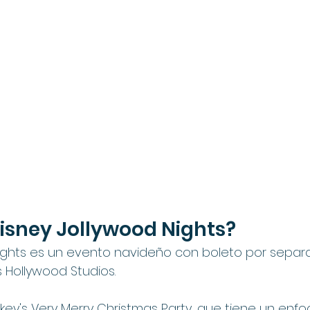
isney Jollywood Nights?
Nights es un evento navideño con boleto por separ
s Hollywood Studios.
ckey's Very Merry Christmas Party, que tiene un enf