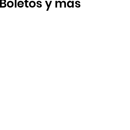
 Boletos y más
Foodie Guides
Guías de temporada
Aulani
R