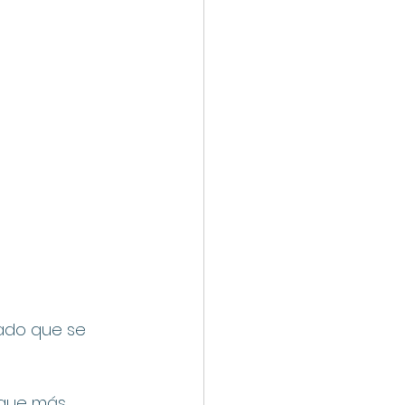
ado que se 
oque más 