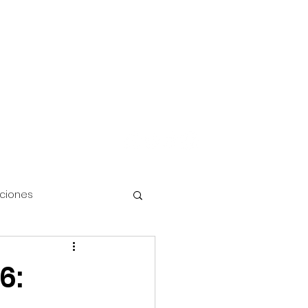
Iniciar sesión
FAQ's
Más
aciones
6:
Disney Cruise Line