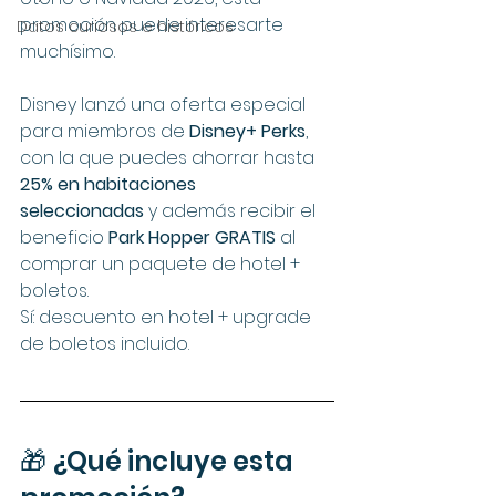
promoción puede interesarte 
Datos curiosos e históricos
muchísimo.
Disney lanzó una oferta especial 
para miembros de 
Disney+ Perks
, 
con la que puedes ahorrar hasta 
25% en habitaciones 
seleccionadas
 y además recibir el 
beneficio 
Park Hopper GRATIS
 al 
comprar un paquete de hotel + 
boletos.
Sí: descuento en hotel + upgrade 
de boletos incluido.
🎁 ¿Qué incluye esta 