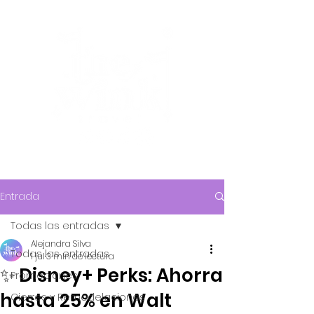
Entrada
Todas las entradas
Alejandra Silva
Todas las entradas
1 jul
3 min de lectura
✨ Disney+ Perks: Ahorra
Promociones
hasta 25% en Walt
Cierres y Remodelaciones