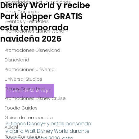
Novedades y Actualizaciones
Disney World y recibe
Info y Consejos
Park Hopper GRATIS
Eventos y Festivales
esta temporada
Promociones Disney World
navideña 2026
Disney World
Promociones Disneyland
Disneyland
Promociones Universal
Universal Studios
Disney Cruise Line
Cotiza GRATIS aquí
Promociones Disney Cruise
Foodie Guides
Guías de temporada
Si tienes Disney+ y estás pensando 
Aulani
viajar a Walt Disney World durante 
Royal Caribbean
otoño o Navidad 2026, esta 