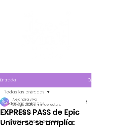
Entrada
Todas las entradas
Alejandra Silva
Todas las entradas
22 ago 2025
2 min de lectura
EXPRESS PASS de Epic
Promociones
Universe se amplía:
Cierres y Remodelaciones