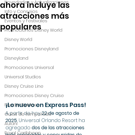
Novedades y Actualizaciones
ahora incluye las
Info y Consejos
atracciones más
Eventos y Festivales
populares
Promociones Disney World
Disney World
Promociones Disneyland
Disneyland
Promociones Universal
Universal Studios
Disney Cruise Line
Promociones Disney Cruise
¡Lo nuevo en Express Pass!
Foodie Guides
A partir de hoy 
22 de agosto de 
Guías de temporada
2025
, Universal Orlando Resort ha 
Aulani
agregado 
dos de las atracciones 
Royal Caribbean
más esperadas y concurridas de 