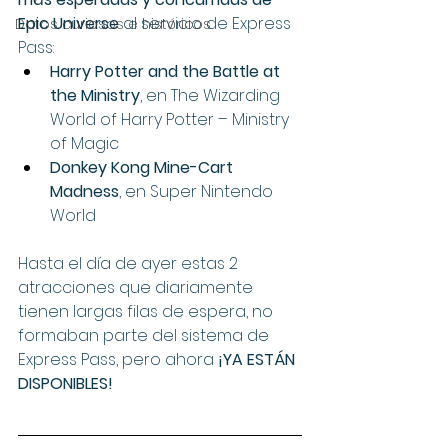
Epic Universe
 al servicio de Express 
Datos curiosos e históricos
Pass:
Harry Potter and the Battle at 
the Ministry
, en The Wizarding 
World of Harry Potter – Ministry 
of Magic
Donkey Kong Mine-Cart 
Madness
, en Super Nintendo 
World 
Hasta el día de ayer estas 2 
atracciones que diariamente 
tienen largas filas de espera, no 
formaban parte del sistema de 
Express Pass, pero ahora 
¡YA ESTÁN 
DISPONIBLES!