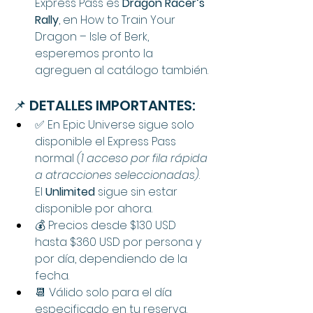
Express Pass es 
Dragon Racer’s 
Rally
, en How to Train Your 
Dragon – Isle of Berk, 
esperemos pronto la 
agreguen al catálogo también.
📌 DETALLES IMPORTANTES:
✅ En Epic Universe sigue solo 
disponible el Express Pass 
normal 
(1 acceso por fila rápida 
a atracciones seleccionadas)
. 
El 
Unlimited
 sigue sin estar 
disponible por ahora.
💰 Precios desde $130 USD 
hasta $360 USD por persona y 
por día, dependiendo de la 
fecha.
📆 Válido solo para el día 
especificado en tu reserva.