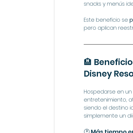
snacks y menús id
Este beneficio se 
p
pero aplican reestr
🏨 Benefici
Disney Reso
Hospedarse en un h
entretenimiento, a
siendo el destino 
simplemente un día 
🕐 Más tiempo e