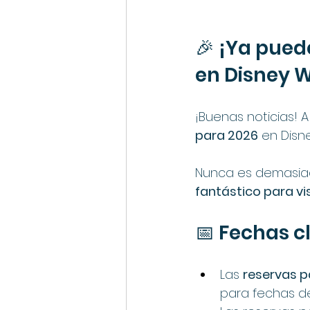
🎉 ¡Ya pued
en Disney W
¡Buenas noticias! A 
para 2026
 en Disn
Nunca es demasiado
fantástico para vi
📅 Fechas c
Las 
reservas p
para fechas de