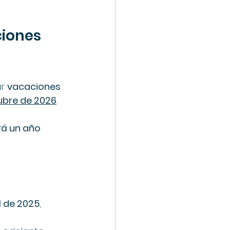
iones 
r 
vacaciones 
tubre de 2026
.
á un año 
l de 2025
, 