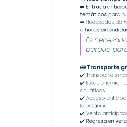
➡️ 
Entrada anticip
temáticos
 para h
➡️ Huéspedes de 
h
a 
horas extendida
Es necesario
parque para
🚌 Transporte g
✔️ Transporte sin c
✔️ Estacionamiento
acuáticos
✔️ Acceso anticipa
la estancia
✔️ Venta anticipad
✔️ 
Regresa en vera