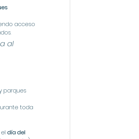
ues 
iendo acceso 
ados.
a al 
y parques 
durante toda 
el 
día del 