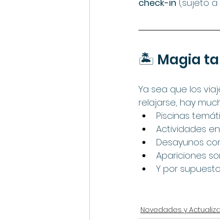
check-in
 (sujeto 
🏝️ Magia t
Ya sea que los via
relajarse, hay muc
Piscinas temát
Actividades en 
Desayunos con
Apariciones s
Y por supuesto,
Novedades y Actualiz