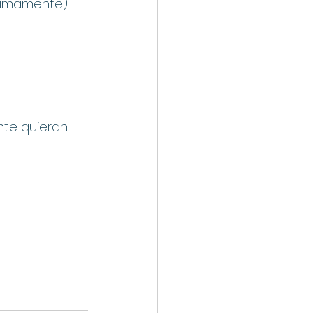
óximamente)
nte quieran 