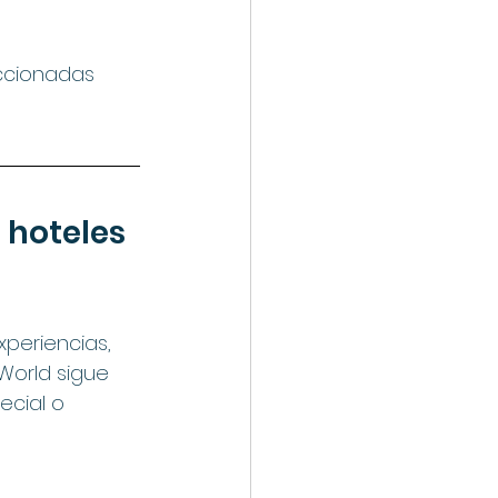
ccionadas 
 hoteles 
periencias, 
World sigue 
ecial o 