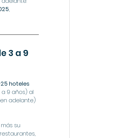
 adelante.
2025
, 
 3 a 9 
+25 hoteles 
 a 9 años) al 
 en adelante) 
 más su 
restaurantes, 