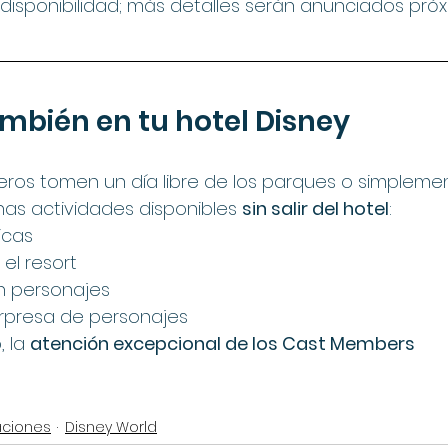
a disponibilidad; más detalles serán anunciados pr
ambién en tu hotel Disney
jeros tomen un día libre de los parques o simpleme
has actividades disponibles 
sin salir del hotel
:
icas
el resort
 personajes
orpresa de personajes
 la 
atención excepcional de los Cast Members
aciones
Disney World