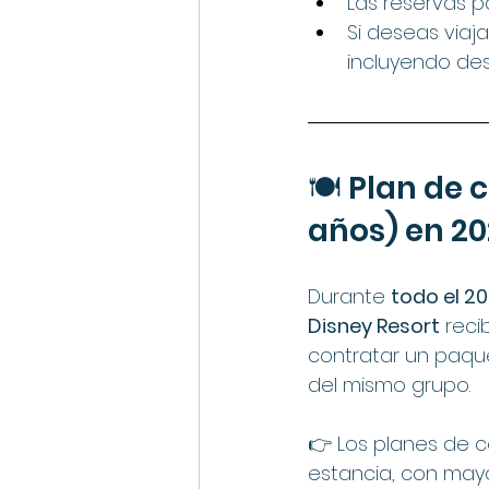
Las reservas p
Si deseas viaja
incluyendo des
🍽️ Plan de
años) en 2
Durante 
todo el 2
Disney Resort
 reci
contratar un paque
del mismo grupo.
👉 Los planes de 
estancia, con mayo