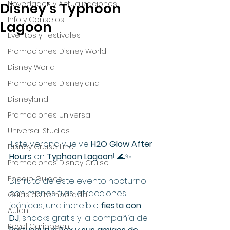
Novedades y Actualizaciones
Disney’s Typhoon
Info y Consejos
Lagoon
Eventos y Festivales
Promociones Disney World
Disney World
Promociones Disneyland
Disneyland
Promociones Universal
Universal Studios
¡Este verano vuelve 
H2O Glow After 
Disney Cruise Line
Hours
 en 
Typhoon Lagoon
! 🌊✨ 
Promociones Disney Cruise
Foodie Guides
Disfruta de este evento nocturno 
con menos filas, atracciones 
Guías de temporada
icónicas, una increíble 
fiesta con 
Aulani
DJ
, snacks gratis y la compañía de 
Royal Caribbean