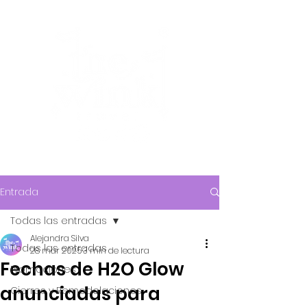
Entrada
Todas las entradas
Alejandra Silva
Todas las entradas
28 mar 2025
3 min de lectura
Fechas de H2O Glow
Promociones
anunciadas para
Cierres y Remodelaciones