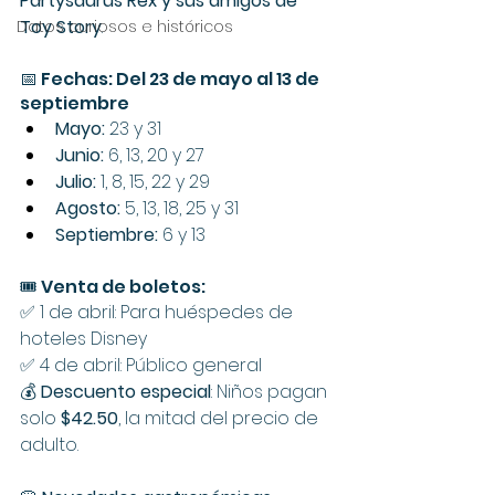
Partysaurus Rex y sus amigos de 
Toy Story
.
Datos curiosos e históricos
📅 Fechas: Del 23 de mayo al 13 de 
septiembre
Mayo: 
23 y 31
Junio: 
6, 13, 20 y 27
Julio:
 1, 8, 15, 22 y 29
Agosto:
 5, 13, 18, 25 y 31
Septiembre:
 6 y 13
🎟️ Venta de boletos:
✅ 1 de abril: Para huéspedes de 
hoteles Disney
✅ 4 de abril: Público general
💰 
Descuento especial
: Niños pagan 
solo 
$42.50
, la mitad del precio de 
adulto.