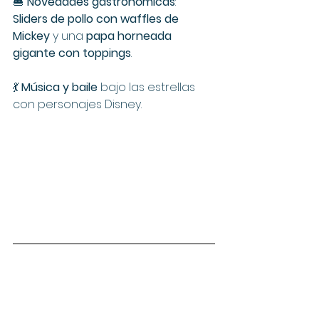
🍔 
Novedades gastronómicas
: 
Sliders de pollo con waffles de 
Mickey
 y una 
papa horneada 
gigante con toppings
.
💃 
Música y baile
 bajo las estrellas 
con personajes Disney.