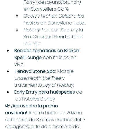
Party
 (desayuno/brunch) 
en Storytellers Café.
Goofy’s Kitchen Celebra las 
Fiestas
 en Disneyland Hotel.
Holiday Tea
 con Santa y la 
Sra. Claus en Hearthstone 
Lounge.
Bebidas temáticas en Broken 
Spell Lounge
 con música en 
vivo.
Tenaya Stone Spa:
 Masaje 
Underneath the Tree
 y 
tratamiento 
Joy of Holiday
.
Early Entry para huéspedes
 de 
los hoteles Disney.
💸 
¡Aprovecha la promo 
navideña!
 Ahorra hasta un 20% en 
estancias de 3 o más noches del 17 
de agosto al 19 de diciembre de 