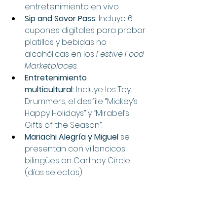
entretenimiento en vivo.
Sip and Savor Pass:
 Incluye 6 
cupones digitales para probar 
platillos y bebidas no 
alcohólicas en los 
Festive Food 
Marketplaces
.
Entretenimiento 
multicultural:
 Incluye los Toy 
Drummers, el desfile “Mickey’s 
Happy Holidays” y “Mirabel’s 
Gifts of the Season”.
Mariachi Alegría y Miguel
 se 
presentan con villancicos 
bilingües en Carthay Circle 
(días selectos).