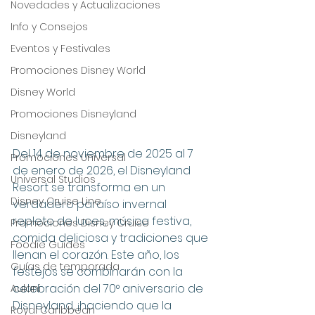
Novedades y Actualizaciones
Info y Consejos
Eventos y Festivales
Promociones Disney World
Disney World
Promociones Disneyland
Disneyland
Del 14 de noviembre de 2025 al 7 
Promociones Universal
de enero de 2026, el Disneyland 
Universal Studios
Resort se transforma en un 
Disney Cruise Line
verdadero paraíso invernal 
repleto de luces, música festiva, 
Promociones Disney Cruise
comida deliciosa y tradiciones que 
Foodie Guides
llenan el corazón. Este año, los 
Guías de temporada
festejos se combinarán con la 
celebración del 70° aniversario de 
Aulani
Disneyland, ¡haciendo que la 
Royal Caribbean