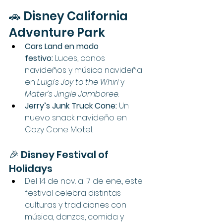
🚗 Disney California 
Adventure Park
Cars Land en modo 
festivo:
 Luces, conos 
navideños y música navideña 
en 
Luigi’s Joy to the Whirl
 y 
Mater’s Jingle Jamboree
.
Jerry’s Junk Truck Cone:
 Un 
nuevo snack navideño en 
Cozy Cone Motel.
🎉 Disney Festival of 
Holidays
Del 14 de nov. al 7 de ene., este 
festival celebra distintas 
culturas y tradiciones con 
música, danzas, comida y 