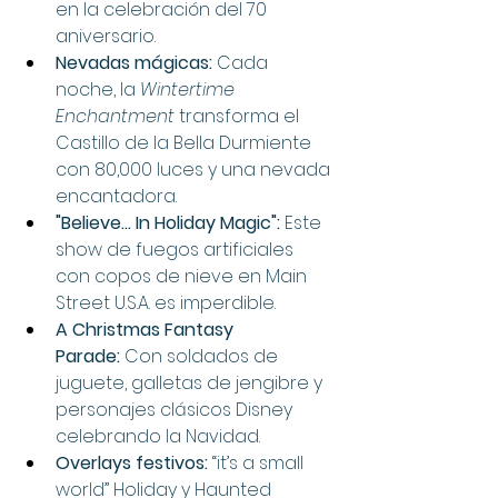
en la celebración del 70 
aniversario.
Nevadas mágicas:
 Cada 
noche, la 
Wintertime 
Enchantment
 transforma el 
Castillo de la Bella Durmiente 
con 80,000 luces y una nevada 
encantadora.
"Believe... In Holiday Magic":
 Este 
show de fuegos artificiales 
con copos de nieve en Main 
Street U.S.A. es imperdible.
A Christmas Fantasy 
Parade:
 Con soldados de 
juguete, galletas de jengibre y 
personajes clásicos Disney 
celebrando la Navidad.
Overlays festivos:
 “it’s a small 
world” Holiday y Haunted 