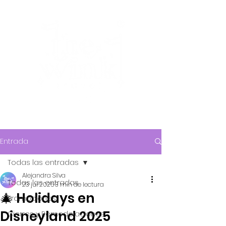
Entrada
Todas las entradas
Alejandra Silva
Todas las entradas
23 jul 2025
3 min de lectura
🎄 Holidays en
Promociones
Disneyland 2025
Cierres y Remodelaciones