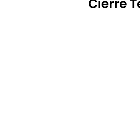
Cierre T
Promociones Disney Cruise
Datos curiosos e históricos