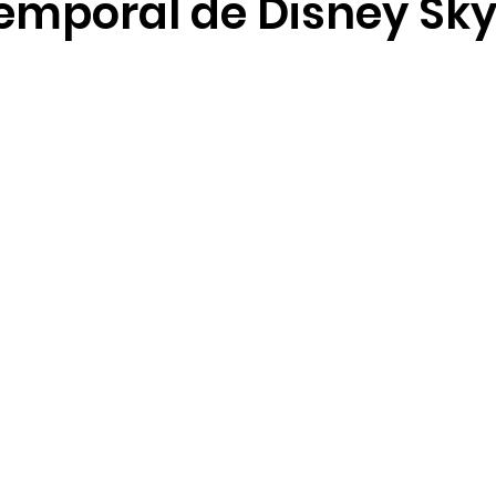
emporal de Disney Sky
Foodie Guides
Guías de temporada
Aulani
R