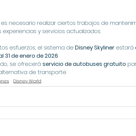
es necesario realizar ciertos trabajos de manteni
experiencias y servicios actualizados.
s esfuerzos, el sistema de 
Disney Skyliner
 estará 
al 31 de enero de 2026
.
do, se ofrecerá 
servicio de autobuses gratuito
 pa
ternativa de transporte.
ones
Disney World