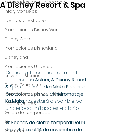
Novedades y Actualizaciones
A Disney Resort & Spa
Info y Consejos
Eventos y Festivales
Promociones Disney World
Disney World
Promociones Disneyland
Disneyland
Promociones Universal
Como parte del mantenimiento 
Universal Studios
continuo en 
Aulani, A Disney Resort 
Disney Cruise Line
& Spa
, el área de 
Ka Maka Pool and 
Grotto
, incluyendo el 
hidromasaje 
Promociones Disney Cruise
Ka Maka
, no estará disponible por 
Foodie Guides
un periodo limitado este otoño.
Guías de temporada
Aulani
🛠️ 
Fechas de cierre temporal:Del 19 
de octubre al 14 de noviembre de 
Royal Caribbean