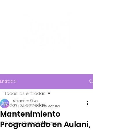
Entrada
Todas las entradas
Alejandra Silva
Todas las entradas
27 jun 2025
1 min de lectura
Mantenimiento
Promociones
Programado en Aulani,
Cierres y Remodelaciones