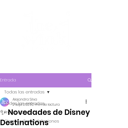
Entrada
Todas las entradas
Alejandra Silva
Todas las entradas
2 sept 2025
2 min de lectura
✨ Novedades de Disney
Promociones
Destinations
Cierres y Remodelaciones