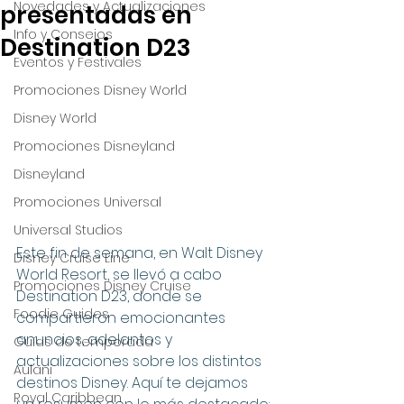
Novedades y Actualizaciones
presentadas en
Info y Consejos
Destination D23
Eventos y Festivales
Promociones Disney World
Disney World
Promociones Disneyland
Disneyland
Promociones Universal
Universal Studios
Este fin de semana, en Walt Disney 
Disney Cruise Line
World Resort, se llevó a cabo 
Promociones Disney Cruise
Destination D23, donde se 
Foodie Guides
compartieron emocionantes 
anuncios, adelantos y 
Guías de temporada
actualizaciones sobre los distintos 
Aulani
destinos Disney. Aquí te dejamos 
Royal Caribbean