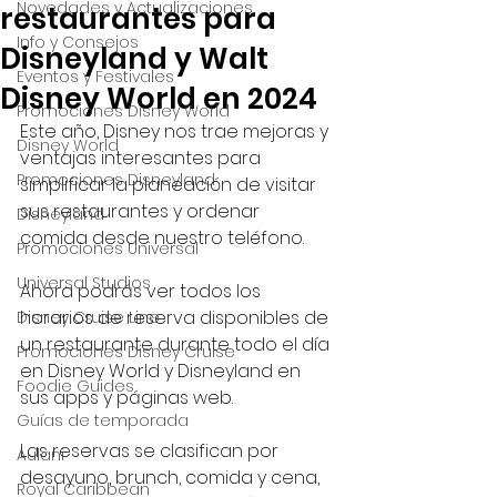
Novedades y Actualizaciones
restaurantes para
Info y Consejos
Disneyland y Walt
Eventos y Festivales
Disney World en 2024
Promociones Disney World
Este año, Disney nos trae mejoras y 
Disney World
ventajas interesantes para 
Promociones Disneyland
simplificar la planeación de visitar 
sus restaurantes y ordenar 
Disneyland
comida desde nuestro teléfono.
Promociones Universal
Universal Studios
Ahora podrás ver todos los 
horarios de reserva disponibles de 
Disney Cruise Line
un restaurante durante todo el día 
Promociones Disney Cruise
en Disney World y Disneyland en 
Foodie Guides
sus apps y páginas web.
Guías de temporada
Las reservas se clasifican por 
Aulani
desayuno, brunch, comida y cena, 
Royal Caribbean