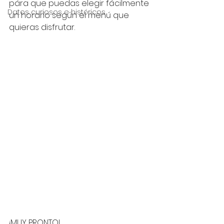
para que puedas elegir fácilmente 
Datos curiosos e históricos
un horario según el menú que 
quieras disfrutar.
¡MUY PRONTO!