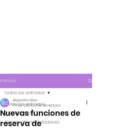
Entrada
Todas las entradas
Alejandra Silva
Todas las entradas
7 mar 2024
2 min de lectura
Nuevas funciones de
Promociones
reserva de
Cierres y Remodelaciones