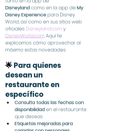
tanto en la app de 
Disneyland
 como en la app de 
My 
Disney Experience
 para Disney 
World, así como en sus sitios web 
oficiales: 
Disneyland.com
 y 
DisneyWorld.com
. Aquí te 
explicamos cómo aprovechar al 
máximo estas novedades:
🌟 
Para quienes 
desean un 
restaurante en 
específico
Consulta todas las fechas con 
disponibilidad
 en el restaurante 
que deseas.
Etiquetas mejoradas para 
comidas con personajes
, 