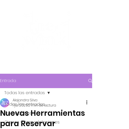
Entrada
Todas las entradas
Alejandra Silva
Todas las entradas
1 jul 2025
2 min de lectura
Nuevas Herramientas
Promociones
para Reservar
Cierres y Remodelaciones