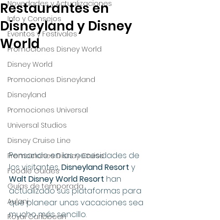
Novedades y Actualizaciones
Restaurantes en
Info y Consejos
Disneyland y Disney
Eventos y Festivales
World
Promociones Disney World
Disney World
Promociones Disneyland
Disneyland
Promociones Universal
Universal Studios
Disney Cruise Line
Pensando en las necesidades de 
Promociones Disney Cruise
los visitantes, 
Disneyland Resort
 y 
Foodie Guides
Walt Disney World Resort
 han 
Guías de temporada
actualizado sus plataformas para 
Aulani
que planear unas vacaciones sea 
mucho más sencillo. 
Royal Caribbean