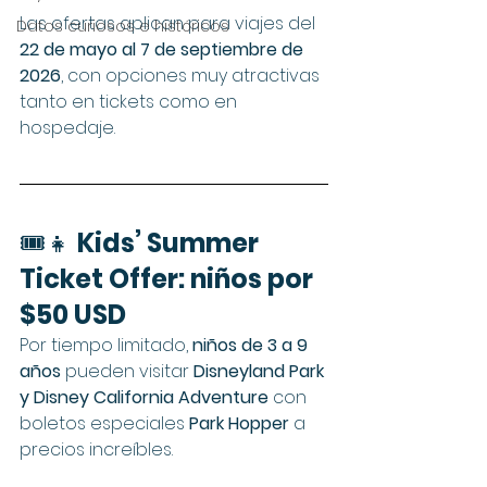
Las ofertas aplican para viajes del 
Datos curiosos e históricos
22 de mayo al 7 de septiembre de 
2026
, con opciones muy atractivas 
tanto en tickets como en 
hospedaje.
🎟️👧 
Kids’ Summer 
Ticket Offer: niños por 
$50 USD
Por tiempo limitado, 
niños de 3 a 9 
años
 pueden visitar 
Disneyland Park 
y Disney California Adventure
 con 
boletos especiales 
Park Hopper
 a 
precios increíbles.