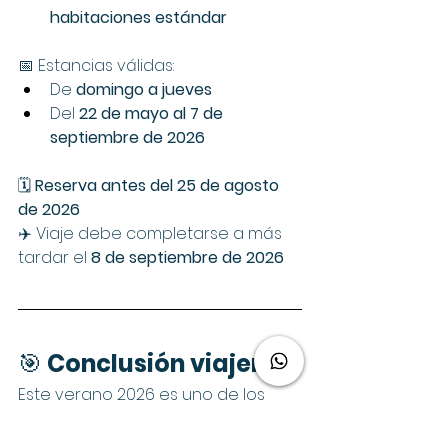
habitaciones estándar
📅 Estancias válidas:
De 
domingo a jueves
Del 
22 de mayo al 7 de 
septiembre de 2026
🗓️ 
Reserva antes del 25 de agosto 
de 2026
✈️ Viaje debe completarse a más 
tardar el 
8 de septiembre de 2026
🎯 
Conclusión viajera
Este verano 2026 es uno de los 
mejores momentos para viajar a 
Disneyland con niños
: