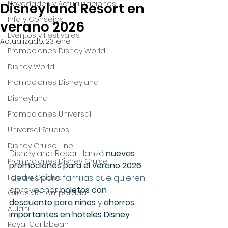
Novedades y Actualizaciones
Disneyland Resort en
Info y Consejos
verano 2026
Eventos y Festivales
Actualizado:
23 ene
Promociones Disney World
Disney World
Promociones Disneyland
Disneyland
Promociones Universal
Universal Studios
Disney Cruise Line
Disneyland Resort lanzó 
nuevas 
Promociones Disney Cruise
promociones para el verano 2026
, 
ideales para familias que quieren 
Foodie Guides
aprovechar 
boletos con 
Guías de temporada
descuento para niños
 y 
ahorros 
Aulani
importantes en hoteles Disney
.
Royal Caribbean