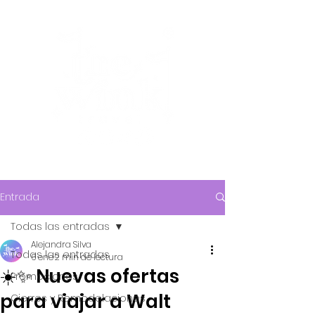
Entrada
Todas las entradas
Alejandra Silva
Todas las entradas
6 ene
2 min de lectura
☀️✨ Nuevas ofertas
Promociones
para viajar a Walt
Cierres y Remodelaciones