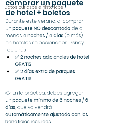
comprar un paquete 
Datos curiosos e históricos
de hotel + boletos
Durante este verano, al comprar 
un 
paquete NO descontado
 de al 
menos 
4 noches / 4 días
 (o más) 
en hoteles seleccionados Disney, 
recibirás:
✅ 
2 noches adicionales de hotel 
GRATIS
✅ 
2 días extra de parques 
GRATIS
👉 En la práctica, debes agregar 
un 
paquete mínimo de 6 noches / 6 
días
, que ya vendrá 
automáticamente ajustado con los 
beneficios incluidos
.