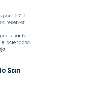
s para 2026 a 
ara reservar!
por la costa 
 el calendario 
ja 
de San 