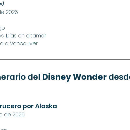
da)
 de 2026
go
s: Días en altamar
da a Vancouver
nerario del 
Disney Wonder
 desd
rucero por Alaska
to de 2026