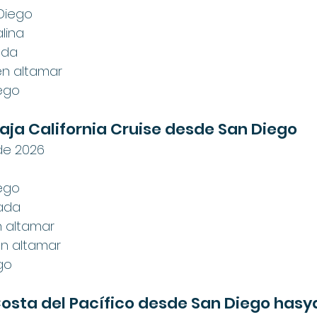
Diego
alina
ada
 en altamar
iego
aja California
 Cruise desde San Diego
 de 2026
iego
nada
n altamar
en altamar
go
osta del Pacífico desde San Diego hasy