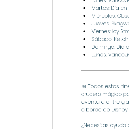
Lunes: Vancou
Martes: Día en
Miércoles: Obs
Jueves: Skagw
Viernes: Icy Str
Sábado: Ketch
Domingo: Día 
Lunes: Vancou
📅 Todos estos itin
crucero mágico por
aventura entre gla
a bordo de Disney 
¿Necesitas ayuda p