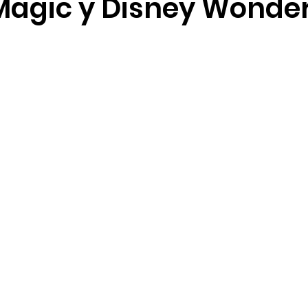
Magic y Disney Wonder
Foodie Guides
Guías de temporada
Aulani
R