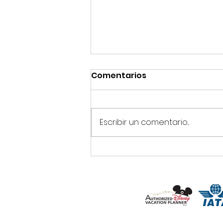
Comentarios
Escribir un comentario...
🎃 Mickey’s Not-So-Scary
Halloween Party Foodie
Guide 2026: Todos los
snacks, postres y
bebidas especiales