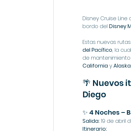
Disney Cruise Line
bordo del 
Disney 
Estas nuevas rutas
del Pacífico
, la cu
de mantenimiento 
California
 y 
Alaska
.
🌴 Nuevos it
Diego
✨ 4 Noches – B
Salida:
 19 de abril 
Itinerario: