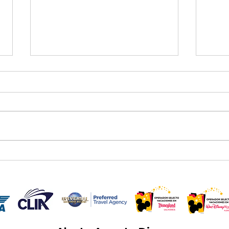
🎄 La Navidad en
Mis 
Disneyland Resort 2026
disf
ya tiene fechas oficiales
Disn
✨