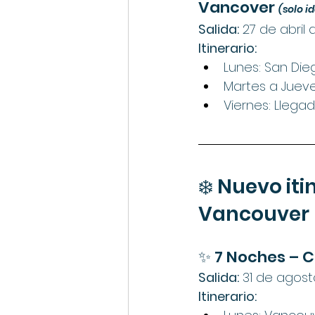
Vancover 
(solo i
Salida:
 27 de abril
Itinerario:
Lunes: San Die
Martes a Jueve
Viernes: Llega
❄️ Nuevo iti
Vancouver
✨ 7 Noches – C
Salida:
 31 de agos
Itinerario: