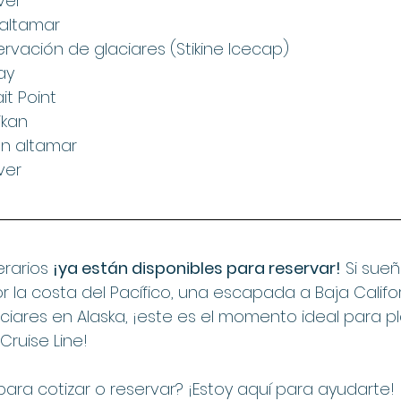
ver
 altamar
ervación de glaciares (Stikine Icecap)
ay
ait Point
ikan
en altamar
ver
erarios 
¡ya están disponibles para reservar!
 Si sue
 la costa del Pacífico, una escapada a Baja Califo
ciares en Alaska, ¡este es el momento ideal para p
Cruise Line!
ara cotizar o reservar? ¡Estoy aquí para ayudarte!