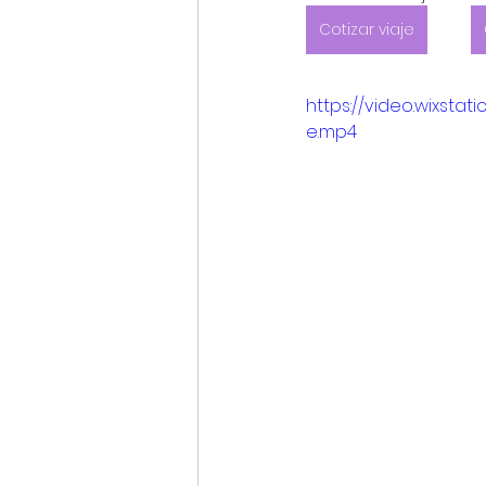
Cotizar viaje
Promociones Disney Cruise
https://video.wixst
e.mp4
Datos curiosos e históricos