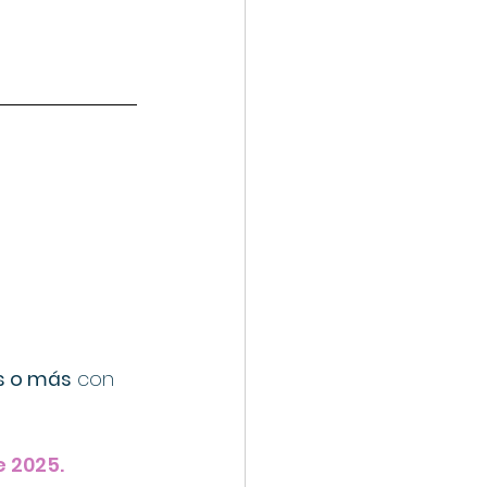
s o más
 con 
e 2025.