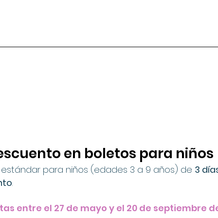
descuento en boletos para niños
estándar para niños (edades 3 a 9 años) de 
3 día
nto
.
itas entre el 27 de mayo y el 20 de septiembre d