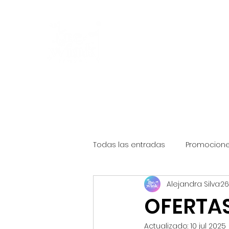
Yo soy Ale tu Agente Ce
The Wink Travel
Inicio
Cotizar mi viaje
Testimonios
Beneficios
R
Todas las entradas
Promocion
Alejandra Silva
26
Info y Consejos
Eventos y 
OFERTAS
Actualizado:
10 jul 2025
Promociones Disneyland