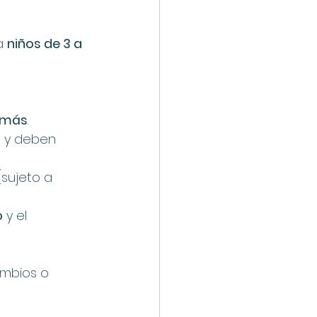
a 
niños de 3 a 
 más
.
a
 y deben 
(sujeto a 
o
 y el 
ambios o 