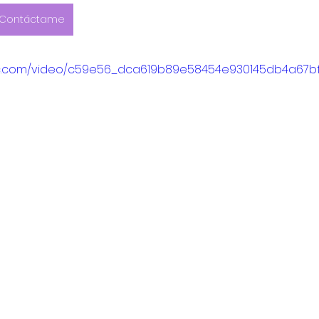
Contáctame
Foodie Guides
Guías de temporada
Aulani
R
atic.com/video/c59e56_dca619b89e58454e930145db4a67bf