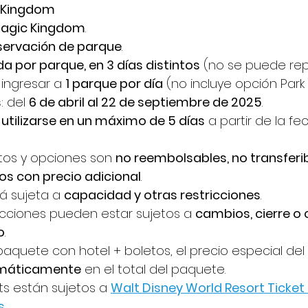
l Kingdom
Magic Kingdom
.
eservación de parque
.
da por parque, en 3 días distintos
 (no se puede rep
ingresar a 
1 parque por día
 (no incluye opción Park
s
: del 
6 de abril al 22 de septiembre de 2025
.
 
utilizarse en un máximo de 5 días
 a partir de la fe
tos y opciones son 
no reembolsables, no transferi
os con precio adicional
.
á sujeta a 
capacidad y otras restricciones
.
cciones pueden estar sujetos a 
cambios, cierre o 
o
.
paquete con hotel + boletos, el precio especial del
omáticamente
 en el total del paquete.
ts están sujetos a 
Walt Disney World Resort Ticket
s
.