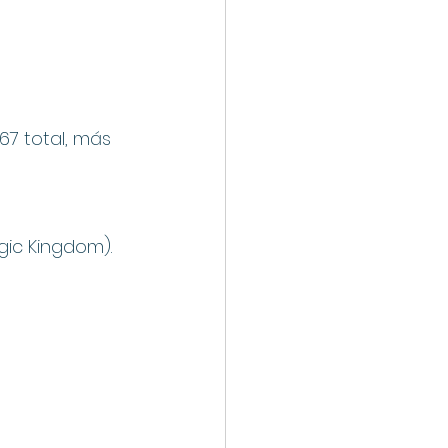
267 total, más 
gic Kingdom).