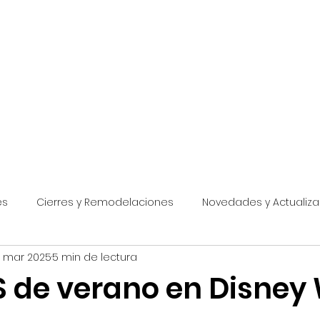
rtificada
eferidos y Socios
Destinos
Pagos
Cursos y Guías
Asesorías
es
Cierres y Remodelaciones
Novedades y Actualiz
 mar 2025
5 min de lectura
Festivales
Promociones Disney World
Disney World
 de verano en Disney
Disneyland
Promociones Universal
Universal Studios