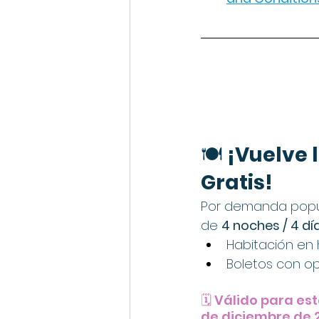
🍽️ 
¡Vuelve 
Gratis!
Por demanda popul
de 
4 noches / 4 dí
Habitación en 
Boletos con o
🗓️ Válido para es
de diciembre de 