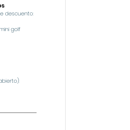
os
de descuento:
mini golf 
abierto).