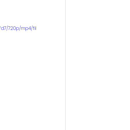
oyal Caribbean
d7/720p/mp4/fil