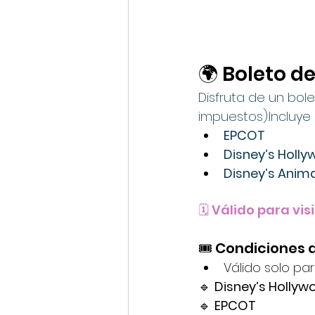
🌍 Boleto d
Disfruta de un bol
impuestos).Incluye
EPCOT
Disney’s Holl
Disney’s Anim
🗓️ Válido para vi
🎟️ Condiciones 
Válido solo pa
🔹 
Disney’s Hollyw
🔹 
EPCOT