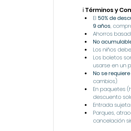
ℹ️ Términos y C
El 
50% de desc
9 años
, compr
Ahorros basado
No acumulabl
Los niños deb
Los boletos son
usarse en un p
No se requier
cambios).
En paquetes (h
descuento solo
Entrada sujeta
Parques, atrac
cancelación sin