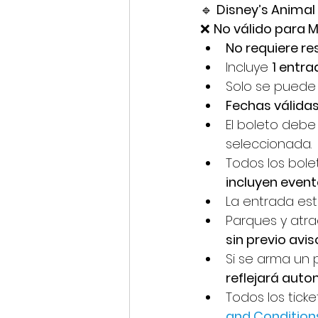
🔹 
Disney’s Anima
❌ 
No válido para 
No requiere r
Incluye 
1 entra
Solo se puede 
Fechas válida
El boleto debe
seleccionada.
Todos los bole
incluyen event
La entrada est
Parques y atra
sin previo avis
Si se arma un 
reflejará aut
Todos los ticke
and Condition