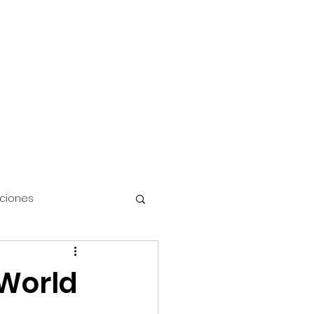
Iniciar sesión
FAQ's
Más
aciones
 World
Disney Cruise Line