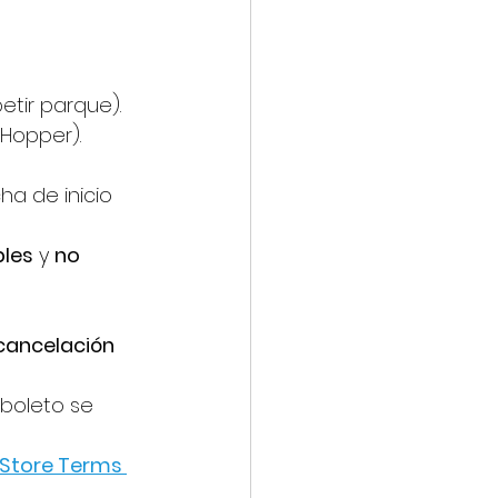
etir parque).
 Hopper).
cha de inicio 
bles
 y 
no 
cancelación 
 boleto se 
 Store Terms 