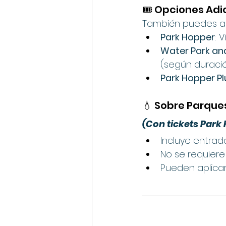
🎟️ Opciones Ad
También puedes ag
Park Hopper
: 
Water Park an
(según duració
Park Hopper Pl
💧 Sobre Parque
(Con tickets Park
Incluye entrad
No se requiere
Pueden aplicar