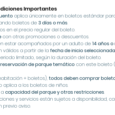
ondiciones Importantes
uento
 aplica únicamente en boletos estándar par
ando boletos de 
3 días o más
.
s en el precio regular del boleto.
e
 con otras promociones o descuentos.
en estar acompañados por un adulto de 
14 años o
 válidos a partir de la 
fecha de inicio seleccionad
eriodo limitado, según la duración del boleto.
e reservación de parque temático
 con este boleto 
abitación + boletos), 
todos deben comprar bolet
 aplica a los boletos de niños.
 a 
capacidad del parque y otras restricciones
.
ciones y servicios están sujetos a disponibilidad, c
 previo aviso.