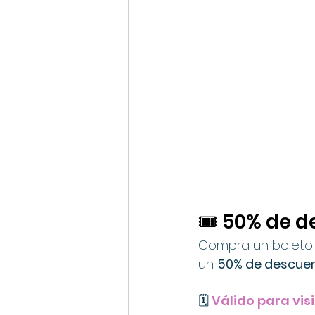
🎟️ 50% de 
Compra un boleto 
un 
50% de descue
🗓️
 Válido para vis