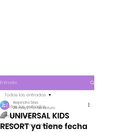
Entrada
Todas las entradas
Alejandra Silva
Todas las entradas
28 may
2 min de lectura
🌈 UNIVERSAL KIDS
Promociones
RESORT ya tiene fecha
Cierres y Remodelaciones