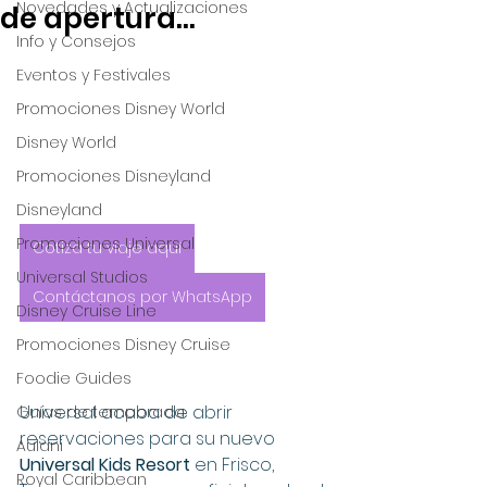
Novedades y Actualizaciones
de apertura…
Info y Consejos
Eventos y Festivales
Promociones Disney World
Disney World
Promociones Disneyland
Disneyland
Promociones Universal
Cotiza tu viaje aquí
Universal Studios
Contáctanos por WhatsApp
Disney Cruise Line
Promociones Disney Cruise
Foodie Guides
Universal acaba de abrir 
Guías de temporada
reservaciones para su nuevo 
Aulani
Universal Kids Resort
 en Frisco, 
Royal Caribbean