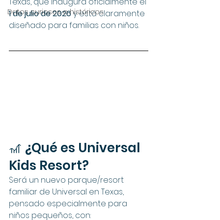
Texas, que inaugura oficialmente el 
Datos curiosos e históricos
1 de julio de 2026
 y está claramente 
diseñado para familias con niños.
🎢 ¿Qué es Universal 
Kids Resort?
Será un nuevo parque/resort 
familiar de Universal en Texas, 
pensado especialmente para 
niños pequeños, con: