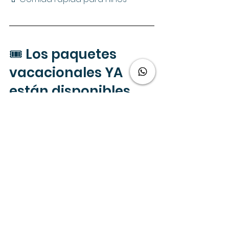
🎟️ Los paquetes 
vacacionales YA 
están disponibles
Los paquetes incluyen:
✔️ Hotel
✔️ Tickets
✔️ Early Park Admission
✔️ opciones personalizadas
Con mínimo:
 1 noche de estancia