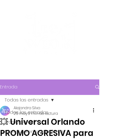
Entrada
Todas las entradas
Alejandra Silva
Todas las entradas
25 may
3 min de lectura
💥 Universal Orlando
Promociones
PROMO AGRESIVA para
Cierres y Remodelaciones