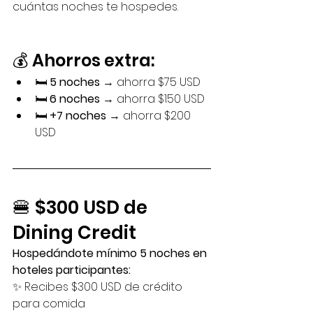
cuántas noches te hospedes.
💰 Ahorros extra:
🛏️ 
5 noches
 → ahorra $75 USD
🛏️ 
6 noches
 → ahorra $150 USD
🛏️ 
+7 noches
 → ahorra $200 
USD
🍔 $300 USD de 
Dining Credit
Hospedándote mínimo 5 noches en 
hoteles participantes:
✨ Recibes $300 USD de crédito 
para comida