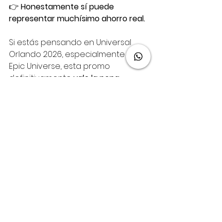
👉 
Honestamente sí puede 
representar muchísimo ahorro real.
Si estás pensando en Universal 
Orlando 2026, especialmente con 
Epic Universe, esta promo 
definitivamente 
vale la pena 
cotizarla YA antes de que suban 
tarifas o desaparezca disponibilidad
.
📩 Escríbeme y te ayudo a revisar 
qué combinación de hotel + tickets 
realmente te conviene.
📌 Términos y 
condiciones 