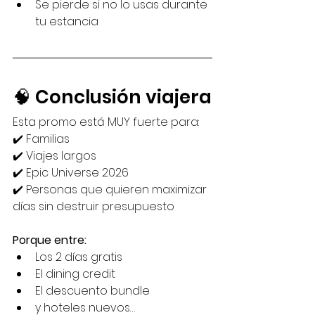
Se pierde si no lo usas durante 
tu estancia
🧠 Conclusión viajera
Esta promo está MUY fuerte para:
✔️ Familias
✔️ Viajes largos
✔️ Epic Universe 2026
✔️ Personas que quieren maximizar 
días sin destruir presupuesto
Porque entre:
Los 2 días gratis
El dining credit
El descuento bundle
y hoteles nuevos…