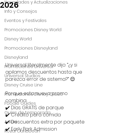
Novedades y Actualizaciones
2026
Info y Consejos
Eventos y Festivales
Promociones Disney World
Disney World
Promociones Disneyland
Disneyland
Universal literalmente dijo: “¿y si 
Promociones Universal
apilamos descuentos hasta que 
Universal Studios
parezca error de sistema?” 😌
Disney Cruise Line
Porque esta nueva promo 
Promociones Disney Cruise
combina:
Foodie Guides
✔️ Días GRATIS de parque
Guías de temporada
✔️ Crédito para comida
✔️ Descuentos extra por paquete
Aulani
✔️ Early Park Admission
Royal Caribbean