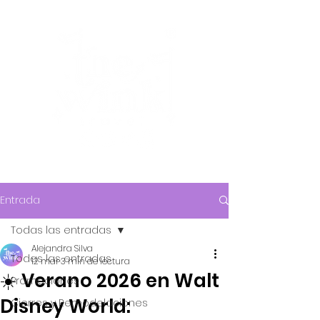
Entrada
Todas las entradas
Alejandra Silva
Todas las entradas
12 mar
3 min de lectura
☀️ Verano 2026 en Walt
Promociones
Disney World:
Cierres y Remodelaciones