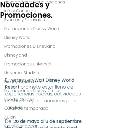
Novedades y Actualizaciones
Novedades y
Info y Consejos
Promociones.
Eventos y Festivales
Promociones Disney World
Disney World
Promociones Disneyland
Disneyland
Promociones Universal
Universal Studios
El verano en 
Walt Disney World 
Disney Cruise Line
Resort
 promete estar lleno de 
Promociones Disney Cruise
experiencias nuevas, actividades 
Foodie Guides
especiales y promociones para 
familias.
Guías de temporada
Aulani
Del 
26 de mayo al 8 de septiembre 
Royal Caribbean