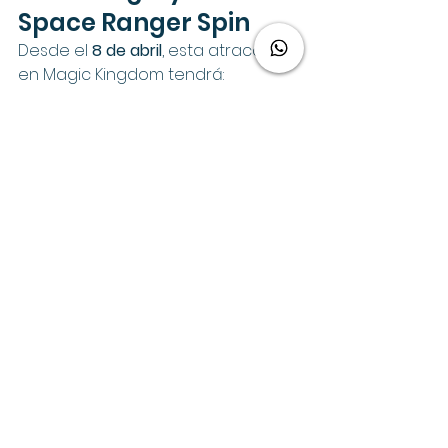
Space Ranger Spin
Desde el 
8 de abril
, esta atracción 
en Magic Kingdom tendrá:
Nuevos vehículos
Nuevos blasters interactivos
Objetivos que reaccionan al 
disparo
Efectos de sonido y vibración
Nuevas fotos de PhotoPass 
con puntajes
🚂 Big Thunder 
Mountain Railroad
La famosa montaña rusa reabrirá 
a inicios de mayo
 después de una 
renovación completa.