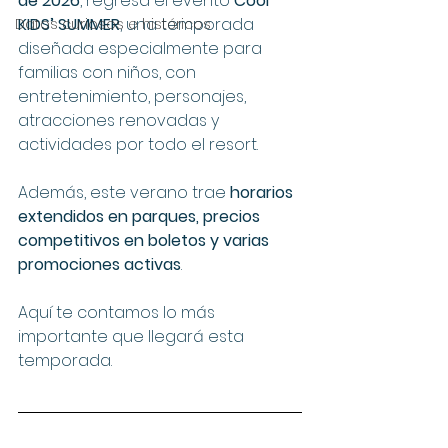
de 2026
, regresa el evento 
Cool 
KIDS’ SUMMER
, una temporada 
Datos curiosos e históricos
diseñada especialmente para 
familias con niños, con 
entretenimiento, personajes, 
atracciones renovadas y 
actividades por todo el resort.
Además, este verano trae 
horarios 
extendidos en parques, precios 
competitivos en boletos y varias 
promociones activas
.
Aquí te contamos lo más 
importante que llegará esta 
temporada.