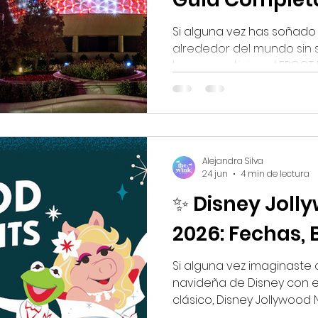
Si alguna vez has soñado
alrededor del mundo sin s
buenas noticias: el EPCOT 
the Holidays ya tiene fech
Del 27 de noviembre al 30
EPCOT se transforma en 
internacional donde cad
tradiciones, sabores, hist
Alejandra Silva
navideñas. 📅 Fechas del 
24 jun
4 min de lectura
International Festival of 
✨ Disney Joll
W
2026: Fechas, 
Si alguna vez imaginaste
navideña de Disney con e
clásico, Disney Jollywood
eso. Y este año llega co