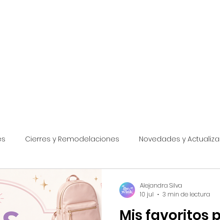
rtificada
eferidos y Socios
Destinos
Pagos
Cursos y Guías
Asesorías
es
Cierres y Remodelaciones
Novedades y Actualiz
Festivales
Promociones Disney World
Disney World
Alejandra Silva
10 jul
3 min de lectura
Mis favoritos p
Disneyland
Promociones Universal
Universal Studios