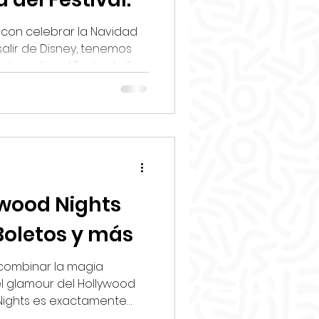
 con celebrar la Navidad
alir de Disney, tenemos
International Festival of
as oficiales para 2026. ✨
 de diciembre de 2026,
una celebración
a pabellón comparte sus
orias y costumbres
Festival 🎄 EPCOT
the Holidays 2026 📍 EPCOT –
ywood Nights
Boletos y más
 combinar la magia
l glamour del Hollywood
 Nights es exactamente
n una gran novedad: por