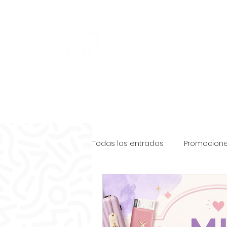
Yo soy Ale tu Agente Ce
The Wink Travel
Inicio
Cotizar mi viaje
Testimonios
Beneficios
R
Todas las entradas
Promocion
Info y Consejos
Eventos y 
Promociones Disneyland